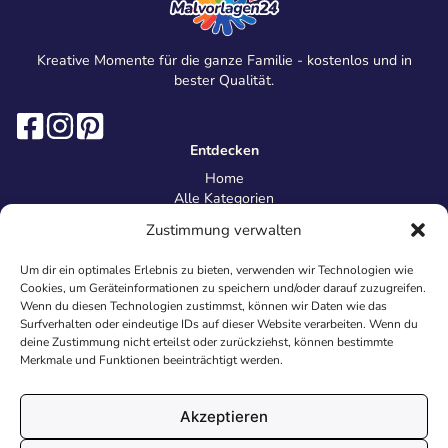
Kreative Momente für die ganze Familie - kostenlos und in
bester Qualität.
Entdecken
Home
Alle Kategorien
Magazin
Zustimmung verwalten
Information
Über uns
Um dir ein optimales Erlebnis zu bieten, verwenden wir Technologien wie
Kontakt
Cookies, um Geräteinformationen zu speichern und/oder darauf zuzugreifen.
Inhaltsrichtlinien
Wenn du diesen Technologien zustimmst, können wir Daten wie das
Surfverhalten oder eindeutige IDs auf dieser Website verarbeiten. Wenn du
Recht & Datenschutz
deine Zustimmung nicht erteilst oder zurückziehst, können bestimmte
Impressum
Merkmale und Funktionen beeinträchtigt werden.
Datenschutz
AGB
Cookies
Akzeptieren