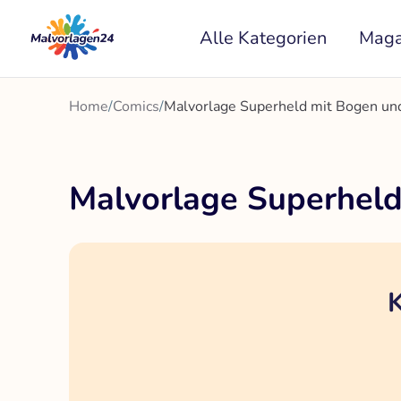
Zum
Alle Kategorien
Maga
Inhalt
springen
Home
/
Comics
/
Malvorlage Superheld mit Bogen und
Malvorlage Superheld
K