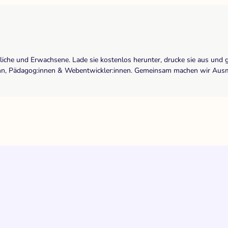
dliche und Erwachsene. Lade sie kostenlos herunter, drucke sie aus und 
r:inn, Pädagog:innen & Webentwickler:innen. Gemeinsam machen wir Ausma