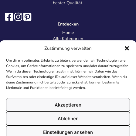
bester Qualität.
Entdecken
Home
Alle Kategorien
Magazin
Zustimmung verwalten
Information
Über uns
Um dir ein optimales Erlebnis zu bieten, verwenden wir Technologien wie
Kontakt
Cookies, um Geräteinformationen zu speichern und/oder darauf zuzugreifen.
Inhaltsrichtlinien
Wenn du diesen Technologien zustimmst, können wir Daten wie das
Surfverhalten oder eindeutige IDs auf dieser Website verarbeiten. Wenn du
Recht & Datenschutz
deine Zustimmung nicht erteilst oder zurückziehst, können bestimmte
Impressum
Merkmale und Funktionen beeinträchtigt werden.
Datenschutz
AGB
Cookies
Akzeptieren
Ablehnen
© 2026 Malvorlagen24.de - Alle Rechte vorbehalten. Made with
Einstellungen ansehen