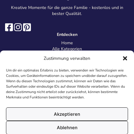
Kreative Momente für die ganze Familie - kostenlos und in
bester Qualität.
Entdecken
Home
Alle Kategorien
Magazin
Zustimmung verwalten
Information
Über uns
Um dir ein optimales Erlebnis zu bieten, verwenden wir Technologien wie
Kontakt
Cookies, um Geräteinformationen zu speichern und/oder darauf zuzugreifen.
Inhaltsrichtlinien
Wenn du diesen Technologien zustimmst, können wir Daten wie das
Surfverhalten oder eindeutige IDs auf dieser Website verarbeiten. Wenn du
Recht & Datenschutz
deine Zustimmung nicht erteilst oder zurückziehst, können bestimmte
Impressum
Merkmale und Funktionen beeinträchtigt werden.
Datenschutz
AGB
Cookies
Akzeptieren
Ablehnen