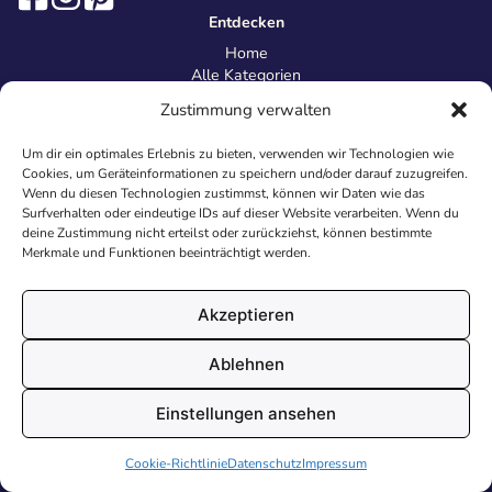
Entdecken
Home
Alle Kategorien
Magazin
Zustimmung verwalten
Information
Über uns
Um dir ein optimales Erlebnis zu bieten, verwenden wir Technologien wie
Kontakt
Cookies, um Geräteinformationen zu speichern und/oder darauf zuzugreifen.
Inhaltsrichtlinien
Wenn du diesen Technologien zustimmst, können wir Daten wie das
Surfverhalten oder eindeutige IDs auf dieser Website verarbeiten. Wenn du
Recht & Datenschutz
deine Zustimmung nicht erteilst oder zurückziehst, können bestimmte
Impressum
Merkmale und Funktionen beeinträchtigt werden.
Datenschutz
AGB
Cookies
Akzeptieren
Ablehnen
© 2026 Malvorlagen24.de - Alle Rechte vorbehalten. Made with
Einstellungen ansehen
♥
in Deutschland.
Cookie-Richtlinie
Datenschutz
Impressum