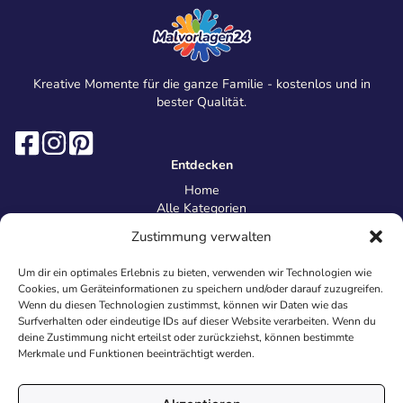
Kreative Momente für die ganze Familie - kostenlos und in
bester Qualität.
Entdecken
Home
Alle Kategorien
Magazin
Zustimmung verwalten
Information
Über uns
Um dir ein optimales Erlebnis zu bieten, verwenden wir Technologien wie
Kontakt
Cookies, um Geräteinformationen zu speichern und/oder darauf zuzugreifen.
Inhaltsrichtlinien
Wenn du diesen Technologien zustimmst, können wir Daten wie das
Surfverhalten oder eindeutige IDs auf dieser Website verarbeiten. Wenn du
Recht & Datenschutz
deine Zustimmung nicht erteilst oder zurückziehst, können bestimmte
Impressum
Merkmale und Funktionen beeinträchtigt werden.
Datenschutz
AGB
Cookies