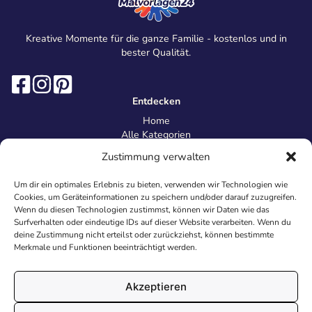
Kreative Momente für die ganze Familie - kostenlos und in
bester Qualität.
Entdecken
Home
Alle Kategorien
Magazin
Zustimmung verwalten
Information
Über uns
Um dir ein optimales Erlebnis zu bieten, verwenden wir Technologien wie
Kontakt
Cookies, um Geräteinformationen zu speichern und/oder darauf zuzugreifen.
Inhaltsrichtlinien
Wenn du diesen Technologien zustimmst, können wir Daten wie das
Surfverhalten oder eindeutige IDs auf dieser Website verarbeiten. Wenn du
Recht & Datenschutz
deine Zustimmung nicht erteilst oder zurückziehst, können bestimmte
Impressum
Merkmale und Funktionen beeinträchtigt werden.
Datenschutz
AGB
Cookies
Akzeptieren