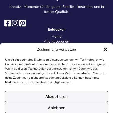
Kreative Momente für die ganze Familie - kostenlos und in
bester Qualität.
Entdecken
Home
Alle Kategorien
Magazin
Zustimmung verwalten
Information
Über uns
Um dir ein optimales Erlebnis zu bieten, verwenden wir Technologien wie
Kontakt
Cookies, um Geräteinformationen zu speichern und/oder darauf zuzugreifen.
Inhaltsrichtlinien
Wenn du diesen Technologien zustimmst, können wir Daten wie das
Surfverhalten oder eindeutige IDs auf dieser Website verarbeiten. Wenn du
Recht & Datenschutz
deine Zustimmung nicht erteilst oder zurückziehst, können bestimmte
Impressum
Merkmale und Funktionen beeinträchtigt werden.
Datenschutz
AGB
Cookies
Akzeptieren
Ablehnen