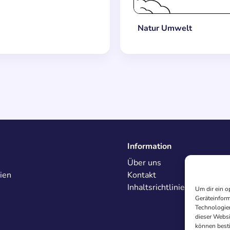
Natur Umwelt
Information
Über uns
ien
Kontakt
Inhaltsrichtlinien
Um dir ein o
Geräteinform
Technologien
dieser Websi
können best