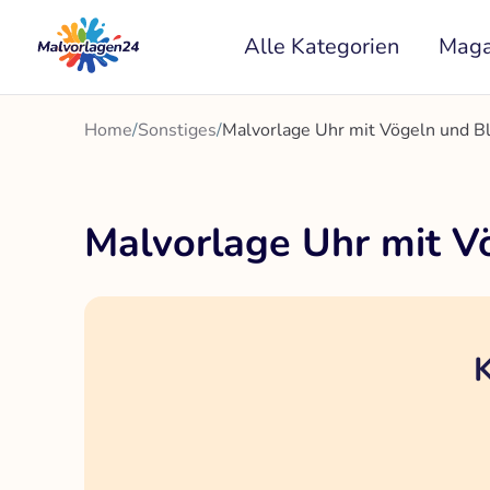
Zum
Alle Kategorien
Maga
Inhalt
springen
Home
/
Sonstiges
/
Malvorlage Uhr mit Vögeln und Bl
Malvorlage Uhr mit V
K