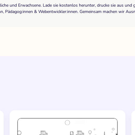
dliche und Erwachsene. Lade sie kostenlos herunter, drucke sie aus und 
r:inn, Pädagog:innen & Webentwickler:innen. Gemeinsam machen wir Ausma