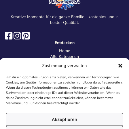
Kreative Momente für die ganze Familie - kostenlos und in
bester Qualität.
Entdecken
Home
Alle Kategorien
Magazin
Zustimmung verwalten
Information
Über uns
Um dir ein optimales Erlebnis zu bieten, verwenden wir Technologien wie
Kontakt
Cookies, um Geräteinformationen zu speichern und/oder darauf zuzugreifen.
Inhaltsrichtlinien
Wenn du diesen Technologien zustimmst, können wir Daten wie das
Surfverhalten oder eindeutige IDs auf dieser Website verarbeiten. Wenn du
Recht & Datenschutz
deine Zustimmung nicht erteilst oder zurückziehst, können bestimmte
Impressum
Merkmale und Funktionen beeinträchtigt werden.
Datenschutz
AGB
Cookies
Akzeptieren