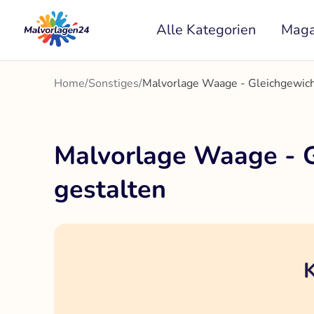
Zum
Alle Kategorien
Maga
Inhalt
springen
Home
/
Sonstiges
/
Malvorlage Waage - Gleichgewicht
Malvorlage Waage - G
gestalten
K