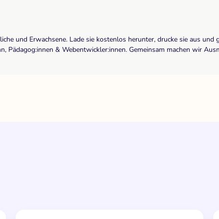
dliche und Erwachsene. Lade sie kostenlos herunter, drucke sie aus und 
r:inn, Pädagog:innen & Webentwickler:innen. Gemeinsam machen wir Ausma