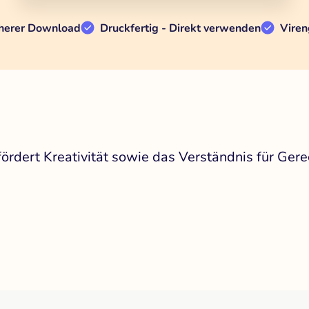
herer Download
Druckfertig - Direkt verwenden
Viren
rdert Kreativität sowie das Verständnis für Gerec