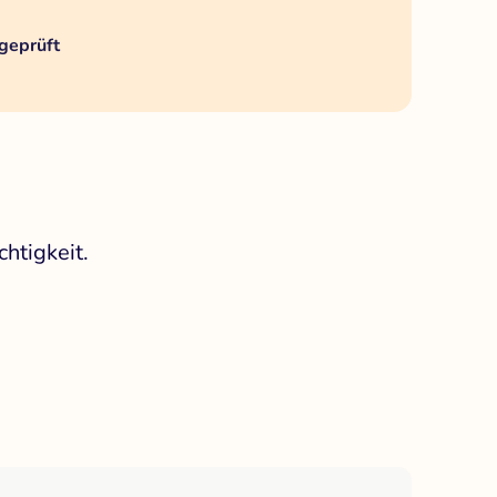
geprüft
htigkeit.