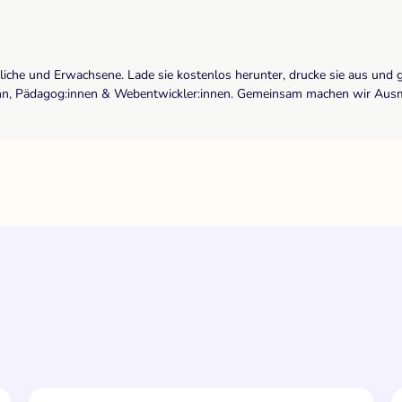
dliche und Erwachsene. Lade sie kostenlos herunter, drucke sie aus und 
r:inn, Pädagog:innen & Webentwickler:innen. Gemeinsam machen wir Ausma