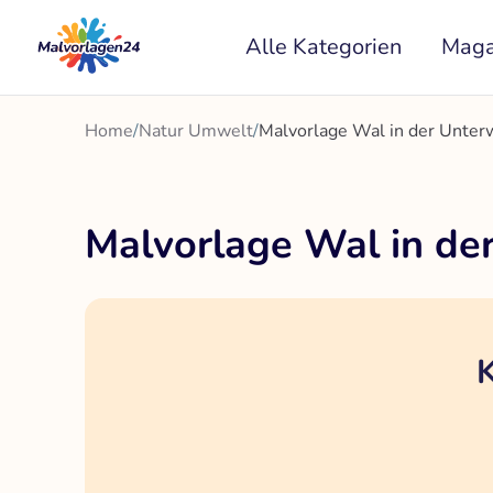
Zum
Alle Kategorien
Maga
Inhalt
springen
Home
/
Natur Umwelt
/
Malvorlage Wal in der Unter
Malvorlage Wal in de
K