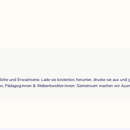
dliche und Erwachsene. Lade sie kostenlos herunter, drucke sie aus und 
r:inn, Pädagog:innen & Webentwickler:innen. Gemeinsam machen wir Ausma