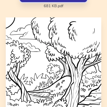
681 KB
.pdf