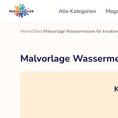
Zum
Alle Kategorien
Maga
Inhalt
springen
Home
/
Obst
/
Malvorlage Wassermelone für kreat
Malvorlage Wasserme
K