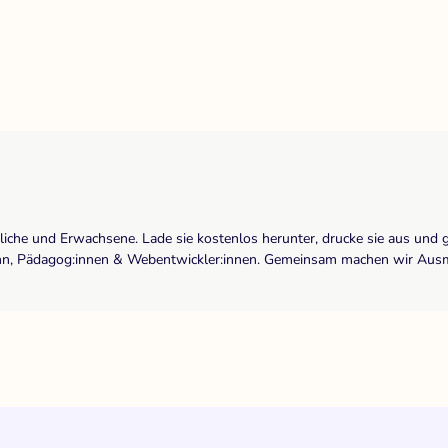
dliche und Erwachsene. Lade sie kostenlos herunter, drucke sie aus und 
r:inn, Pädagog:innen & Webentwickler:innen. Gemeinsam machen wir Ausma