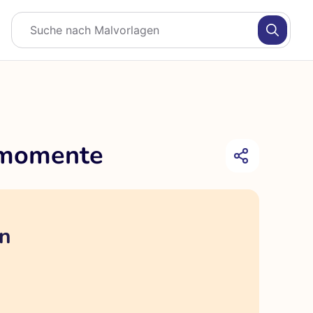
rmomente
en