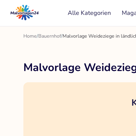
Zum
Alle Kategorien
Maga
Inhalt
springen
Home
/
Bauernhof
/
Malvorlage Weideziege in ländl
Malvorlage Weidezieg
K