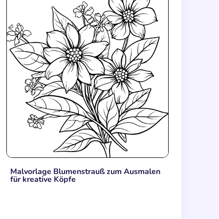
Malvorlage Blumenstrauß zum Ausmalen
für kreative Köpfe