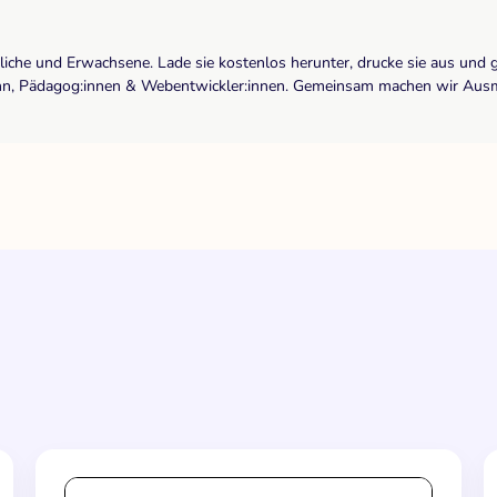
dliche und Erwachsene. Lade sie kostenlos herunter, drucke sie aus und 
r:inn, Pädagog:innen & Webentwickler:innen. Gemeinsam machen wir Ausma