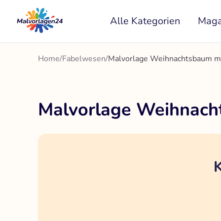
Zum
Alle Kategorien
Maga
Inhalt
springen
Home
/
Fabelwesen
/
Malvorlage Weihnachtsbaum m
Malvorlage Weihnach
K