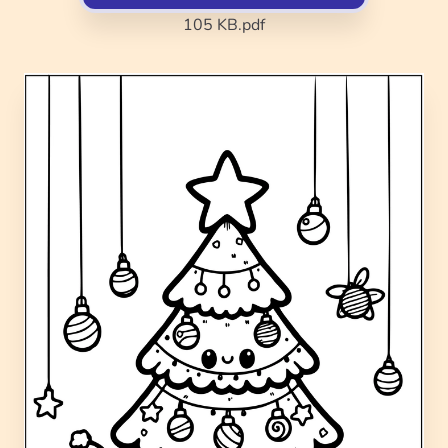
105 KB
.pdf