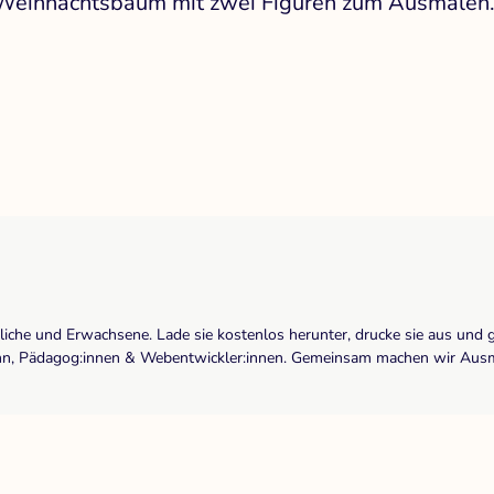
n Weihnachtsbaum mit zwei Figuren zum Ausmalen
dliche und Erwachsene. Lade sie kostenlos herunter, drucke sie aus und 
r:inn, Pädagog:innen & Webentwickler:innen. Gemeinsam machen wir Ausma