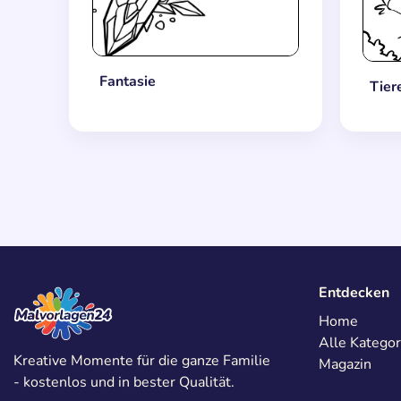
Fantasie
Tier
Entdecken
Home
Alle Kategor
Kreative Momente für die ganze Familie
Magazin
- kostenlos und in bester Qualität.