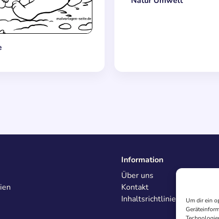
Natur Umwelt
e
Information
Über uns
ien
Kontakt
Inhaltsrichtlinien
Um dir ein o
Geräteinform
Technologien