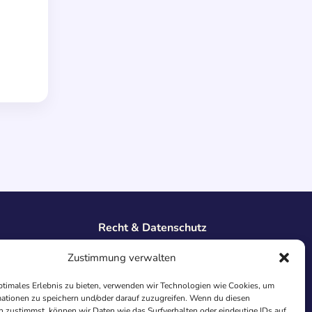
Recht & Datenschutz
Impressum
Zustimmung verwalten
Datenschutz
AGB
ptimales Erlebnis zu bieten, verwenden wir Technologien wie Cookies, um
Cookies
ationen zu speichern und/oder darauf zuzugreifen. Wenn du diesen
 zustimmst, können wir Daten wie das Surfverhalten oder eindeutige IDs auf