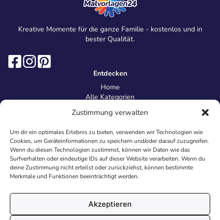
Kreative Momente für die ganze Familie - kostenlos und in
bester Qualität.
Entdecken
Home
Alle Kategorien
Magazin
Zustimmung verwalten
Information
Über uns
Um dir ein optimales Erlebnis zu bieten, verwenden wir Technologien wie
Kontakt
Cookies, um Geräteinformationen zu speichern und/oder darauf zuzugreifen.
Inhaltsrichtlinien
Wenn du diesen Technologien zustimmst, können wir Daten wie das
Surfverhalten oder eindeutige IDs auf dieser Website verarbeiten. Wenn du
Recht & Datenschutz
deine Zustimmung nicht erteilst oder zurückziehst, können bestimmte
Impressum
Merkmale und Funktionen beeinträchtigt werden.
Datenschutz
AGB
Cookies
Akzeptieren