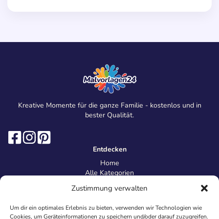
Kreative Momente für die ganze Familie - kostenlos und in
bester Qualität.
Entdecken
Home
Alle Kategorien
Magazin
Zustimmung verwalten
Information
Über uns
Um dir ein optimales Erlebnis zu bieten, verwenden wir Technologien wie
Kontakt
Cookies, um Geräteinformationen zu speichern und/oder darauf zuzugreifen.