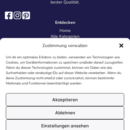
bester Qualität.
Entdecken
Home
Alle Kategorien
Magazin
Zustimmung verwalten
Information
Über uns
Um dir ein optimales Erlebnis zu bieten, verwenden wir Technologien wie
Kontakt
Cookies, um Geräteinformationen zu speichern und/oder darauf zuzugreifen.
Inhaltsrichtlinien
Wenn du diesen Technologien zustimmst, können wir Daten wie das
Surfverhalten oder eindeutige IDs auf dieser Website verarbeiten. Wenn du
Recht & Datenschutz
deine Zustimmung nicht erteilst oder zurückziehst, können bestimmte
Impressum
Merkmale und Funktionen beeinträchtigt werden.
Datenschutz
AGB
Cookies
Akzeptieren
Ablehnen
© 2026 Malvorlagen24.de - Alle Rechte vorbehalten. Made with
Einstellungen ansehen
♥
in Deutschland.