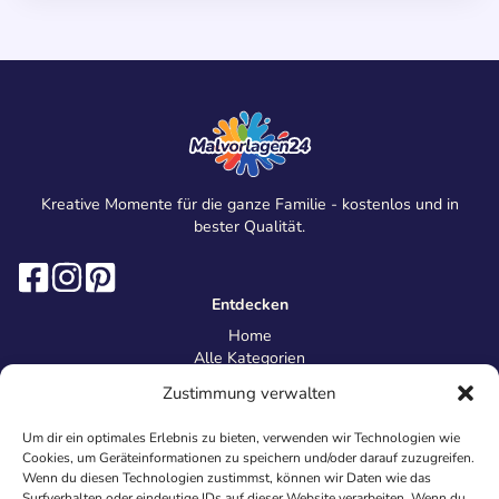
Kreative Momente für die ganze Familie - kostenlos und in
bester Qualität.
Entdecken
Home
Alle Kategorien
Magazin
Zustimmung verwalten
Information
Über uns
Um dir ein optimales Erlebnis zu bieten, verwenden wir Technologien wie
Kontakt
Cookies, um Geräteinformationen zu speichern und/oder darauf zuzugreifen.
Inhaltsrichtlinien
Wenn du diesen Technologien zustimmst, können wir Daten wie das
Surfverhalten oder eindeutige IDs auf dieser Website verarbeiten. Wenn du