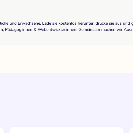
dliche und Erwachsene. Lade sie kostenlos herunter, drucke sie aus und 
r:inn, Pädagog:innen & Webentwickler:innen. Gemeinsam machen wir Ausma