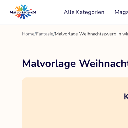
Zum
Alle Kategorien
Maga
Inhalt
springen
Home
/
Fantasie
/
Malvorlage Weihnachtszwerg in wi
Malvorlage Weihnach
K