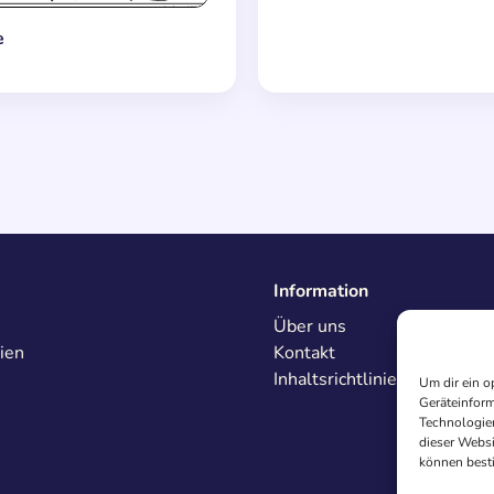
e
Information
Über uns
ien
Kontakt
Inhaltsrichtlinien
Um dir ein o
Geräteinform
Technologien
dieser Websi
können best