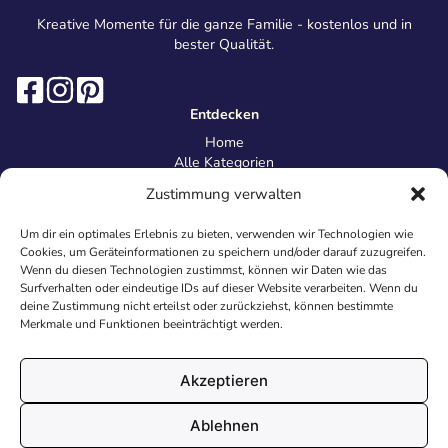
Kreative Momente für die ganze Familie - kostenlos und in
bester Qualität.
Entdecken
Home
Alle Kategorien
Magazin
Zustimmung verwalten
Information
Über uns
Um dir ein optimales Erlebnis zu bieten, verwenden wir Technologien wie
Kontakt
Cookies, um Geräteinformationen zu speichern und/oder darauf zuzugreifen.
Inhaltsrichtlinien
Wenn du diesen Technologien zustimmst, können wir Daten wie das
Surfverhalten oder eindeutige IDs auf dieser Website verarbeiten. Wenn du
Recht & Datenschutz
deine Zustimmung nicht erteilst oder zurückziehst, können bestimmte
Impressum
Merkmale und Funktionen beeinträchtigt werden.
Datenschutz
AGB
Cookies
Akzeptieren
Ablehnen