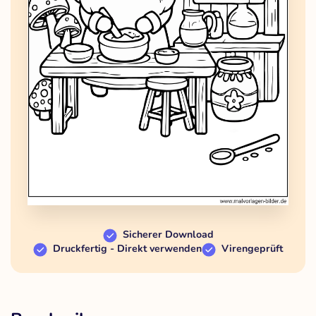
Sicherer Download
Druckfertig - Direkt verwenden
Virengeprüft