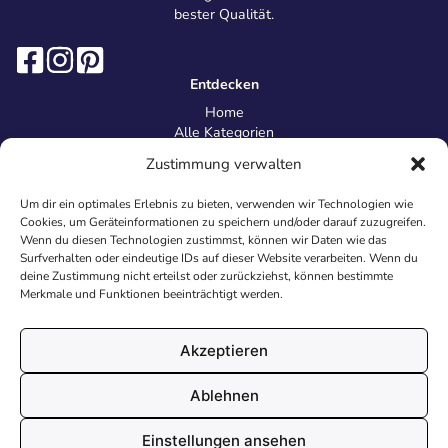
bester Qualität.
Entdecken
Home
Alle Kategorien
Magazin
Zustimmung verwalten
Information
Über uns
Um dir ein optimales Erlebnis zu bieten, verwenden wir Technologien wie
Kontakt
Cookies, um Geräteinformationen zu speichern und/oder darauf zuzugreifen.
Inhaltsrichtlinien
Wenn du diesen Technologien zustimmst, können wir Daten wie das
Surfverhalten oder eindeutige IDs auf dieser Website verarbeiten. Wenn du
Recht & Datenschutz
deine Zustimmung nicht erteilst oder zurückziehst, können bestimmte
Impressum
Merkmale und Funktionen beeinträchtigt werden.
Datenschutz
AGB
Cookies
Akzeptieren
Ablehnen
© 2026 Malvorlagen24.de - Alle Rechte vorbehalten. Made with
Einstellungen ansehen