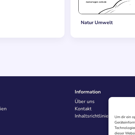
Natur Umwelt
Information
Über uns
ien
Kontakt
Inhaltsrichtlinien
Um dir ein o
Geräteinform
Technologien
dieser Websi