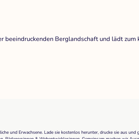
ner beeindruckenden Berglandschaft und lädt zum 
dliche und Erwachsene. Lade sie kostenlos herunter, drucke sie aus und 
r:inn, Pädagog:innen & Webentwickler:innen. Gemeinsam machen wir Ausma