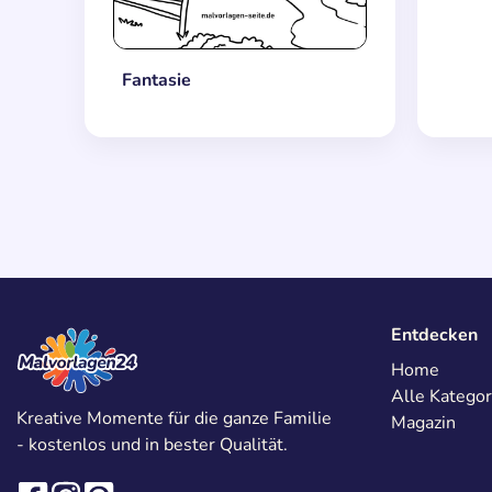
Fantasie
Entdecken
Home
Alle Kategor
Kreative Momente für die ganze Familie
Magazin
- kostenlos und in bester Qualität.