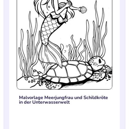
Malvorlage Meerjungfrau und Schildkröte
in der Unterwasserwelt