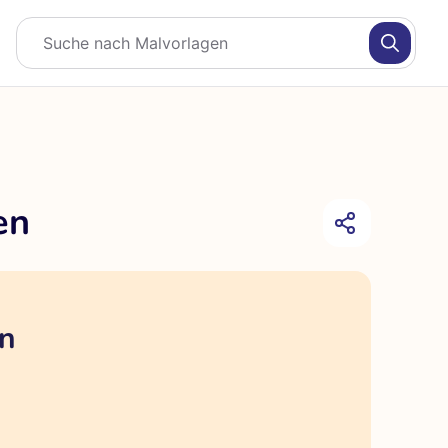
en
en