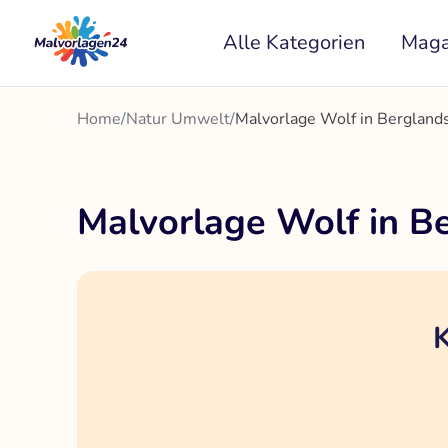
Zum
Alle Kategorien
Maga
Inhalt
springen
Home
/
Natur Umwelt
/
Malvorlage Wolf in Berglan
Malvorlage Wolf in B
K