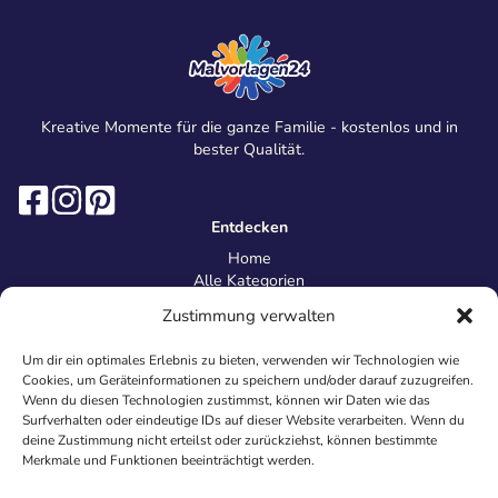
Kreative Momente für die ganze Familie - kostenlos und in
bester Qualität.
Entdecken
Home
Alle Kategorien
Magazin
Zustimmung verwalten
Information
Über uns
Um dir ein optimales Erlebnis zu bieten, verwenden wir Technologien wie
Kontakt
Cookies, um Geräteinformationen zu speichern und/oder darauf zuzugreifen.
Inhaltsrichtlinien
Wenn du diesen Technologien zustimmst, können wir Daten wie das
Surfverhalten oder eindeutige IDs auf dieser Website verarbeiten. Wenn du
Recht & Datenschutz
deine Zustimmung nicht erteilst oder zurückziehst, können bestimmte
Impressum
Merkmale und Funktionen beeinträchtigt werden.
Datenschutz