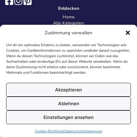
Entdecken
Home
Alle Kategorien
Magazin
Zustimmung verwalten
Information
Über uns
Um dir ein optimales Erlebnis zu bieten, verwenden wir Technologien wie
Kontakt
Cookies, um Geräteinformationen zu speichern und/oder darauf zuzugreifen.
Inhaltsrichtlinien
Wenn du diesen Technologien zustimmst, können wir Daten wie das
Surfverhalten oder eindeutige IDs auf dieser Website verarbeiten. Wenn du
Recht & Datenschutz
deine Zustimmung nicht erteilst oder zurückziehst, können bestimmte
Impressum
Merkmale und Funktionen beeinträchtigt werden.
Datenschutz
AGB
Cookies
Akzeptieren
Ablehnen
© 2026 Malvorlagen24.de - Alle Rechte vorbehalten. Made with
Einstellungen ansehen
♥
in Deutschland.
Cookie-Richtlinie
Datenschutz
Impressum