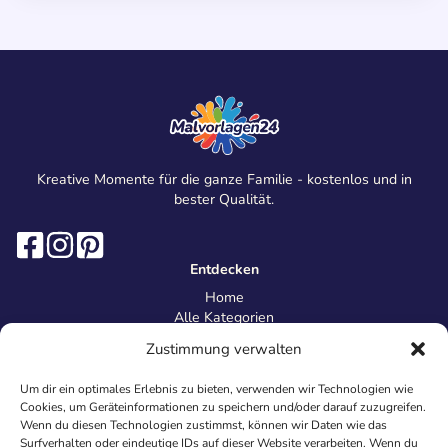
Kreative Momente für die ganze Familie - kostenlos und in
bester Qualität.
Entdecken
Home
Alle Kategorien
Magazin
Zustimmung verwalten
Information
Über uns
Um dir ein optimales Erlebnis zu bieten, verwenden wir Technologien wie
Kontakt
Cookies, um Geräteinformationen zu speichern und/oder darauf zuzugreifen.
Inhaltsrichtlinien
Wenn du diesen Technologien zustimmst, können wir Daten wie das
Surfverhalten oder eindeutige IDs auf dieser Website verarbeiten. Wenn du
Recht & Datenschutz