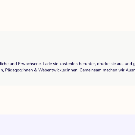
dliche und Erwachsene. Lade sie kostenlos herunter, drucke sie aus und 
r:inn, Pädagog:innen & Webentwickler:innen. Gemeinsam machen wir Ausma