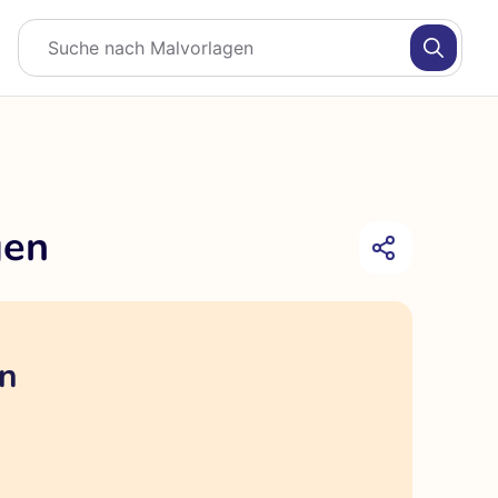
gen
en