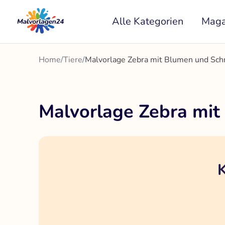
Zum
Alle Kategorien
Maga
Inhalt
springen
Home
/
Tiere
/
Malvorlage Zebra mit Blumen und Sch
Malvorlage Zebra mit
K