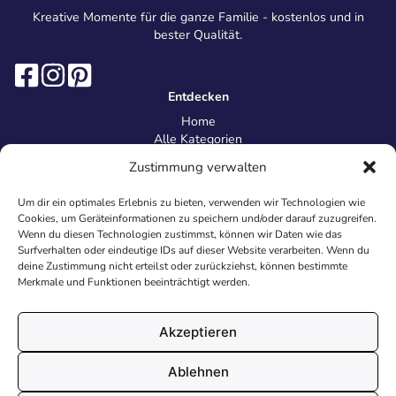
Kreative Momente für die ganze Familie - kostenlos und in
bester Qualität.
Entdecken
Home
Alle Kategorien
Magazin
Zustimmung verwalten
Information
Über uns
Um dir ein optimales Erlebnis zu bieten, verwenden wir Technologien wie
Kontakt
Cookies, um Geräteinformationen zu speichern und/oder darauf zuzugreifen.
Inhaltsrichtlinien
Wenn du diesen Technologien zustimmst, können wir Daten wie das
Surfverhalten oder eindeutige IDs auf dieser Website verarbeiten. Wenn du
Recht & Datenschutz
deine Zustimmung nicht erteilst oder zurückziehst, können bestimmte
Impressum
Merkmale und Funktionen beeinträchtigt werden.
Datenschutz
AGB
Cookies
Akzeptieren
Ablehnen