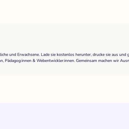
dliche und Erwachsene. Lade sie kostenlos herunter, drucke sie aus und 
r:inn, Pädagog:innen & Webentwickler:innen. Gemeinsam machen wir Ausma