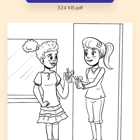
324 KB
.pdf