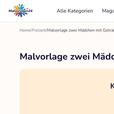
Zum
Alle Kategorien
Maga
Inhalt
springen
Home
/
Freizeit
/
Malvorlage zwei Mädchen mit Geträn
Malvorlage zwei Mädc
K