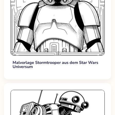
Malvorlage Stormtrooper aus dem Star Wars
Universum