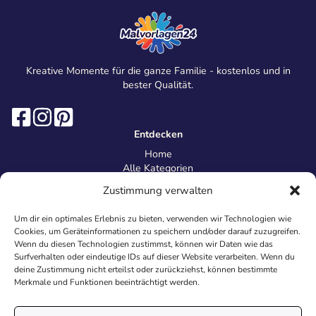
Kreative Momente für die ganze Familie - kostenlos und in
bester Qualität.
Entdecken
Home
Alle Kategorien
Magazin
Zustimmung verwalten
Information
Über uns
Um dir ein optimales Erlebnis zu bieten, verwenden wir Technologien wie
Kontakt
Cookies, um Geräteinformationen zu speichern und/oder darauf zuzugreifen.
Inhaltsrichtlinien
Wenn du diesen Technologien zustimmst, können wir Daten wie das
Surfverhalten oder eindeutige IDs auf dieser Website verarbeiten. Wenn du
Recht & Datenschutz
deine Zustimmung nicht erteilst oder zurückziehst, können bestimmte
Impressum
Merkmale und Funktionen beeinträchtigt werden.
Datenschutz
AGB