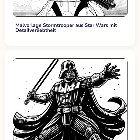
Malvorlage Stormtrooper aus Star Wars mit
Detailverliebtheit