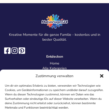
Kreative Momente für die ganze Familie - kostenlos und in
bester Qualität.
Entdecken
Home
Alle Kategorien
Magazin
Zustimmung verwalten
Information
Über uns
Um dir ein optimales Erlebnis zu bieten, verwenden wir Technologien wie
Kontakt
Cookies, um Geräteinformationen zu speichern und/oder darauf zuzugreifen.
Inhaltsrichtlinien
Wenn du diesen Technologien zustimmst, können wir Daten wie das
Surfverhalten oder eindeutige IDs auf dieser Website verarbeiten. Wenn du
Recht & Datenschutz
deine Zustimmung nicht erteilst oder zurückziehst, können bestimmte
Impressum
Merkmale und Funktionen beeinträchtigt werden.