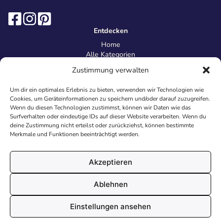
Entdecken
Home
Alle Kategorien
Magazin
Zustimmung verwalten
Information
Über uns
Um dir ein optimales Erlebnis zu bieten, verwenden wir Technologien wie
Kontakt
Cookies, um Geräteinformationen zu speichern und/oder darauf zuzugreifen.
Inhaltsrichtlinien
Wenn du diesen Technologien zustimmst, können wir Daten wie das
Surfverhalten oder eindeutige IDs auf dieser Website verarbeiten. Wenn du
Recht & Datenschutz
deine Zustimmung nicht erteilst oder zurückziehst, können bestimmte
Impressum
Merkmale und Funktionen beeinträchtigt werden.
Datenschutz
AGB
Cookies
Akzeptieren
Ablehnen
© 2026 Malvorlagen24.de - Alle Rechte vorbehalten. Made with
Einstellungen ansehen
♥
in Deutschland.