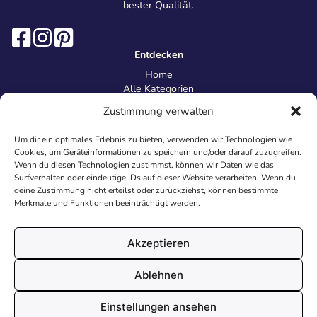
bester Qualität.
Entdecken
Home
Alle Kategorien
Magazin
Zustimmung verwalten
Information
Über uns
Um dir ein optimales Erlebnis zu bieten, verwenden wir Technologien wie
Kontakt
Cookies, um Geräteinformationen zu speichern und/oder darauf zuzugreifen.
Inhaltsrichtlinien
Wenn du diesen Technologien zustimmst, können wir Daten wie das
Surfverhalten oder eindeutige IDs auf dieser Website verarbeiten. Wenn du
Recht & Datenschutz
deine Zustimmung nicht erteilst oder zurückziehst, können bestimmte
Impressum
Merkmale und Funktionen beeinträchtigt werden.
Datenschutz
AGB
Cookies
Akzeptieren
Ablehnen
© 2026 Malvorlagen24.de - Alle Rechte vorbehalten. Made with
Einstellungen ansehen
♥
in Deutschland.