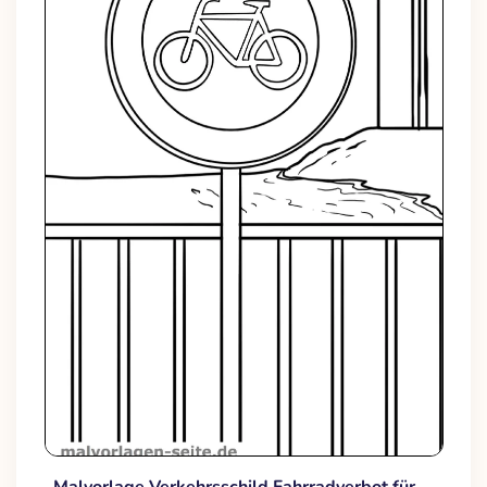
Malvorlage Verkehrsschild Fahrradverbot für