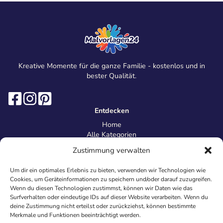
Kreative Momente für die ganze Familie - kostenlos und in
bester Qualität.
Entdecken
Home
Alle Kategorien
Magazin
Zustimmung verwalten
Information
Über uns
Um dir ein optimales Erlebnis zu bieten, verwenden wir Technologien wie
Kontakt
Cookies, um Geräteinformationen zu speichern und/oder darauf zuzugreifen.
Inhaltsrichtlinien
Wenn du diesen Technologien zustimmst, können wir Daten wie das
Surfverhalten oder eindeutige IDs auf dieser Website verarbeiten. Wenn du
Recht & Datenschutz
deine Zustimmung nicht erteilst oder zurückziehst, können bestimmte
Impressum
Merkmale und Funktionen beeinträchtigt werden.
Datenschutz