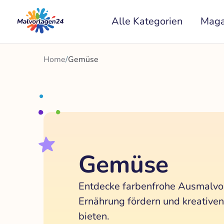
Zum
Alle Kategorien
Maga
Inhalt
springen
Home
/
Gemüse
Gemüse
Entdecke farbenfrohe Ausmalvor
Ernährung fördern und kreativ
bieten.