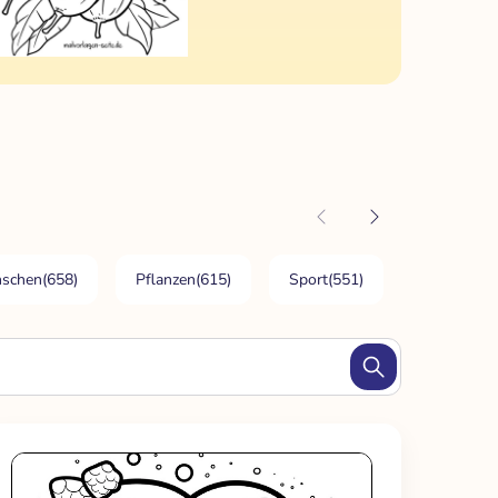
schen
(658)
Pflanzen
(615)
Sport
(551)
Bauen Arch