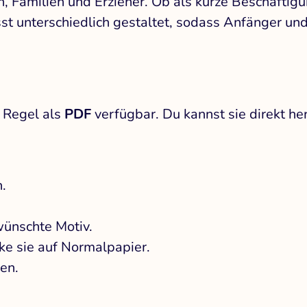
rn, Familien und Erzieher. Ob als kurze Beschäftig
sst unterschiedlich gestaltet, sodass Anfänger u
 Regel als
PDF
verfügbar. Du kannst sie direkt h
.
wünschte Motiv.
ke sie auf Normalpapier.
en.