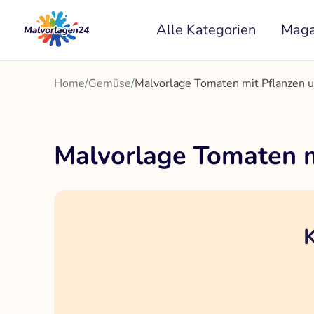
Zum
Alle Kategorien
Maga
Inhalt
springen
Home
/
Gemüse
/
Malvorlage Tomaten mit Pflanzen 
Malvorlage Tomaten m
K