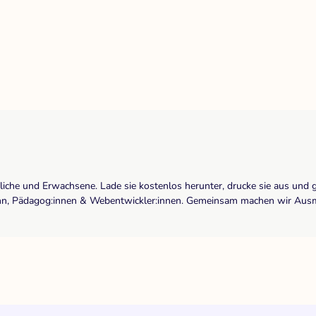
dliche und Erwachsene. Lade sie kostenlos herunter, drucke sie aus und 
r:inn, Pädagog:innen & Webentwickler:innen. Gemeinsam machen wir Ausma