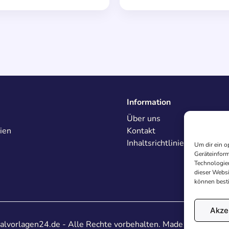
Information
Über uns
ien
Kontakt
Inhaltsrichtlinien
Um dir ein o
Geräteinform
Technologien
dieser Websi
können best
Akze
lvorlagen24.de - Alle Rechte vorbehalten. Made with
♥
in De