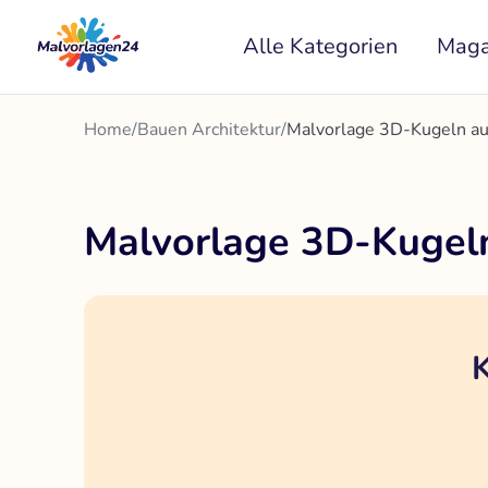
Zum
Alle Kategorien
Maga
Inhalt
springen
Home
/
Bauen Architektur
/
Malvorlage 3D-Kugeln au
Malvorlage 3D-Kugeln
K