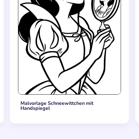
Malvorlage Schneewittchen mit
Handspiegel