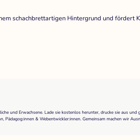
nem schachbrettartigen Hintergrund und fördert K
dliche und Erwachsene. Lade sie kostenlos herunter, drucke sie aus und 
r:inn, Pädagog:innen & Webentwickler:innen. Gemeinsam machen wir Ausma