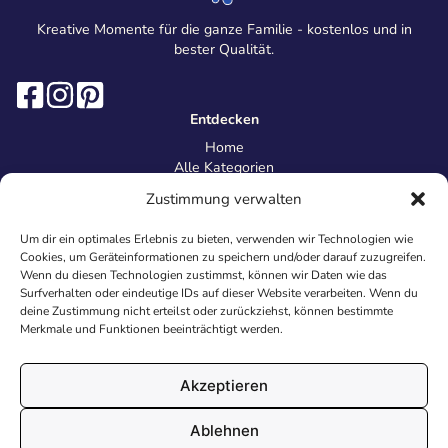
Kreative Momente für die ganze Familie - kostenlos und in
bester Qualität.
Entdecken
Home
Alle Kategorien
Magazin
Zustimmung verwalten
Information
Über uns
Um dir ein optimales Erlebnis zu bieten, verwenden wir Technologien wie
Kontakt
Cookies, um Geräteinformationen zu speichern und/oder darauf zuzugreifen.
Inhaltsrichtlinien
Wenn du diesen Technologien zustimmst, können wir Daten wie das
Surfverhalten oder eindeutige IDs auf dieser Website verarbeiten. Wenn du
Recht & Datenschutz
deine Zustimmung nicht erteilst oder zurückziehst, können bestimmte
Impressum
Merkmale und Funktionen beeinträchtigt werden.
Datenschutz
AGB
Cookies
Akzeptieren
Ablehnen