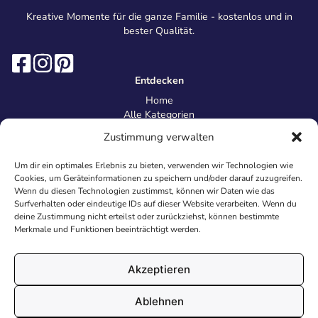
Kreative Momente für die ganze Familie - kostenlos und in
bester Qualität.
Entdecken
Home
Alle Kategorien
Magazin
Zustimmung verwalten
Information
Über uns
Um dir ein optimales Erlebnis zu bieten, verwenden wir Technologien wie
Kontakt
Cookies, um Geräteinformationen zu speichern und/oder darauf zuzugreifen.
Inhaltsrichtlinien
Wenn du diesen Technologien zustimmst, können wir Daten wie das
Surfverhalten oder eindeutige IDs auf dieser Website verarbeiten. Wenn du
Recht & Datenschutz
deine Zustimmung nicht erteilst oder zurückziehst, können bestimmte
Impressum
Merkmale und Funktionen beeinträchtigt werden.
Datenschutz
AGB
Cookies
Akzeptieren
Ablehnen