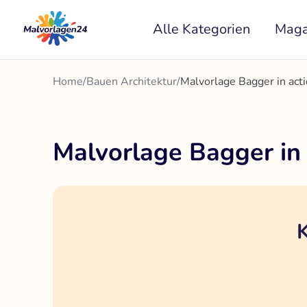
Zum
Alle Kategorien
Maga
Inhalt
springen
Home
/
Bauen Architektur
/
Malvorlage Bagger in act
Malvorlage Bagger in 
K