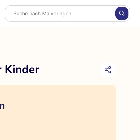
r Kinder
en