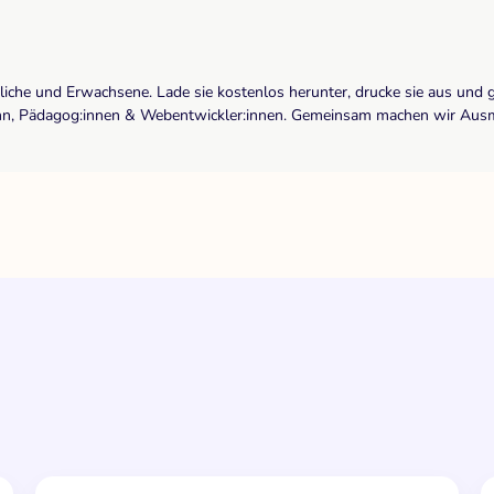
dliche und Erwachsene. Lade sie kostenlos herunter, drucke sie aus und 
r:inn, Pädagog:innen & Webentwickler:innen. Gemeinsam machen wir Ausma