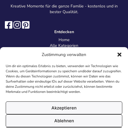
Kreative Momente für die ganze Familie - kostenlos und in
bester Qualität.
Entdecken
Home
Alle Kategorien
Magazin
Zustimmung verwalten
Information
Über uns
Um dir ein optimales Erlebnis zu bieten, verwenden wir Technologien wie
Kontakt
Cookies, um Geräteinformationen zu speichern und/oder darauf zuzugreifen.
Inhaltsrichtlinien
Wenn du diesen Technologien zustimmst, können wir Daten wie das
Surfverhalten oder eindeutige IDs auf dieser Website verarbeiten. Wenn du
Recht & Datenschutz
deine Zustimmung nicht erteilst oder zurückziehst, können bestimmte
Impressum
Merkmale und Funktionen beeinträchtigt werden.
Datenschutz
AGB
Cookies
Akzeptieren
Ablehnen