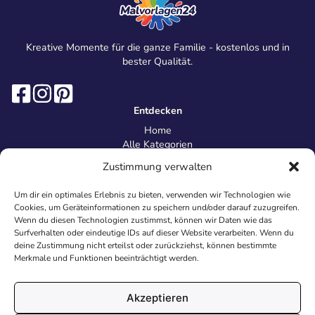
Kreative Momente für die ganze Familie - kostenlos und in
bester Qualität.
Entdecken
Home
Alle Kategorien
Magazin
Zustimmung verwalten
Information
Über uns
Um dir ein optimales Erlebnis zu bieten, verwenden wir Technologien wie
Kontakt
Cookies, um Geräteinformationen zu speichern und/oder darauf zuzugreifen.
Inhaltsrichtlinien
Wenn du diesen Technologien zustimmst, können wir Daten wie das
Surfverhalten oder eindeutige IDs auf dieser Website verarbeiten. Wenn du
Recht & Datenschutz
deine Zustimmung nicht erteilst oder zurückziehst, können bestimmte
Impressum
Merkmale und Funktionen beeinträchtigt werden.
Datenschutz
AGB
Cookies
Akzeptieren