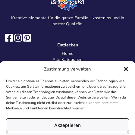
Kreative Momente für die ganze Familie - kostenlos und in
bester Qualität.
Entdecken
Home
Alle Kategorien
Magazin
Zustimmung verwalten
Information
Über uns
Um dir ein optimales Erlebnis zu bieten, verwenden wir Technologien wie
Kontakt
Cookies, um Geräteinformationen zu speichern und/oder darauf zuzugreifen.
Inhaltsrichtlinien
Wenn du diesen Technologien zustimmst, können wir Daten wie das
Surfverhalten oder eindeutige IDs auf dieser Website verarbeiten. Wenn du
Recht & Datenschutz
deine Zustimmung nicht erteilst oder zurückziehst, können bestimmte
Impressum
Merkmale und Funktionen beeinträchtigt werden.
Datenschutz
AGB
Cookies
Akzeptieren