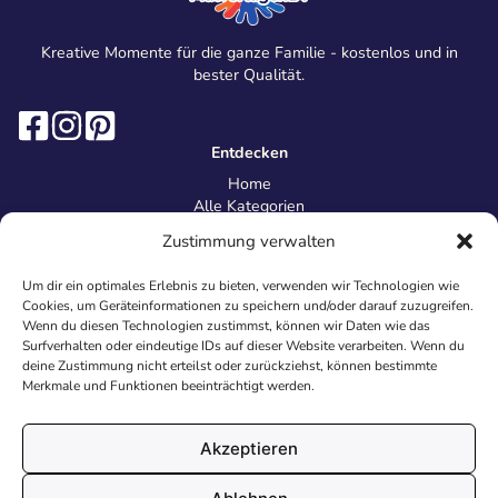
Kreative Momente für die ganze Familie - kostenlos und in
bester Qualität.
Entdecken
Home
Alle Kategorien
Magazin
Zustimmung verwalten
Information
Über uns
Um dir ein optimales Erlebnis zu bieten, verwenden wir Technologien wie
Kontakt
Cookies, um Geräteinformationen zu speichern und/oder darauf zuzugreifen.
Inhaltsrichtlinien
Wenn du diesen Technologien zustimmst, können wir Daten wie das
Surfverhalten oder eindeutige IDs auf dieser Website verarbeiten. Wenn du
Recht & Datenschutz
deine Zustimmung nicht erteilst oder zurückziehst, können bestimmte
Impressum
Merkmale und Funktionen beeinträchtigt werden.
Datenschutz
AGB
Cookies
Akzeptieren