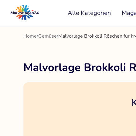
Zum
Alle Kategorien
Maga
Inhalt
springen
Home
/
Gemüse
/
Malvorlage Brokkoli Röschen für k
Malvorlage Brokkoli 
K