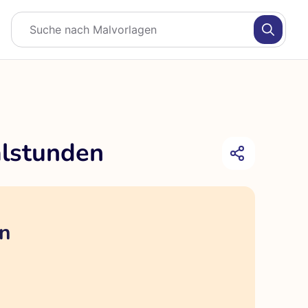
alstunden
en