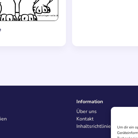
e
Information
Über uns
ien
Kontakt
Inhaltsrichtlinien
Um dir ein o
Geräteinform