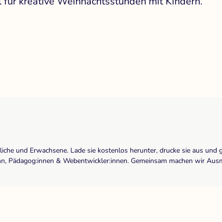
l für kreative Weihnachtsstunden mit Kindern.
dliche und Erwachsene. Lade sie kostenlos herunter, drucke sie aus und 
r:inn, Pädagog:innen & Webentwickler:innen. Gemeinsam machen wir Ausma