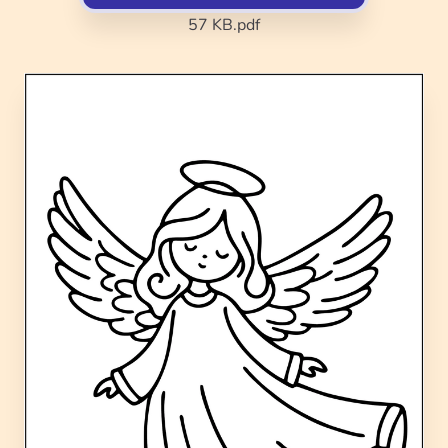
57 KB
.pdf