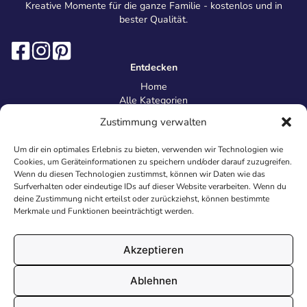
Kreative Momente für die ganze Familie - kostenlos und in
bester Qualität.
Entdecken
Home
Alle Kategorien
Magazin
Zustimmung verwalten
Information
Über uns
Um dir ein optimales Erlebnis zu bieten, verwenden wir Technologien wie
Kontakt
Cookies, um Geräteinformationen zu speichern und/oder darauf zuzugreifen.
Inhaltsrichtlinien
Wenn du diesen Technologien zustimmst, können wir Daten wie das
Surfverhalten oder eindeutige IDs auf dieser Website verarbeiten. Wenn du
Recht & Datenschutz
deine Zustimmung nicht erteilst oder zurückziehst, können bestimmte
Impressum
Merkmale und Funktionen beeinträchtigt werden.
Datenschutz
AGB
Cookies
Akzeptieren
Ablehnen
© 2026 Malvorlagen24.de - Alle Rechte vorbehalten. Made with