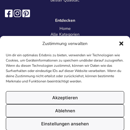
bester Qualität.
Entdecken
Home
Alle Kategorien
Magazin
Zustimmung verwalten
Information
Über uns
Um dir ein optimales Erlebnis zu bieten, verwenden wir Technologien wie
Kontakt
Cookies, um Geräteinformationen zu speichern und/oder darauf zuzugreifen.
Inhaltsrichtlinien
Wenn du diesen Technologien zustimmst, können wir Daten wie das
Surfverhalten oder eindeutige IDs auf dieser Website verarbeiten. Wenn du
Recht & Datenschutz
deine Zustimmung nicht erteilst oder zurückziehst, können bestimmte
Impressum
Merkmale und Funktionen beeinträchtigt werden.
Datenschutz
AGB
Cookies
Akzeptieren
Ablehnen
© 2026 Malvorlagen24.de - Alle Rechte vorbehalten. Made with
Einstellungen ansehen
♥
in Deutschland.