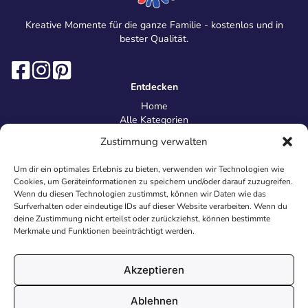
Kreative Momente für die ganze Familie - kostenlos und in
bester Qualität.
Entdecken
Home
Alle Kategorien
Magazin
Zustimmung verwalten
Information
Über uns
Um dir ein optimales Erlebnis zu bieten, verwenden wir Technologien wie
Kontakt
Cookies, um Geräteinformationen zu speichern und/oder darauf zuzugreifen.
Inhaltsrichtlinien
Wenn du diesen Technologien zustimmst, können wir Daten wie das
Surfverhalten oder eindeutige IDs auf dieser Website verarbeiten. Wenn du
Recht & Datenschutz
deine Zustimmung nicht erteilst oder zurückziehst, können bestimmte
Impressum
Merkmale und Funktionen beeinträchtigt werden.
Datenschutz
AGB
Cookies
Akzeptieren
Ablehnen